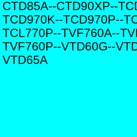
CTD85A--CTD90XP--TC
TCD970K--TCD970P--T
TCL770P--TVF760A--TV
TVF760P--VTD60G--VT
VTD65A